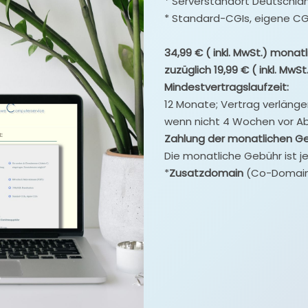
* Serverstandort Deutschla
* Standard-CGIs, eigene CG
34,99 € ( inkl. MwSt.) monat
zuzüglich 19,99 € ( inkl. MwS
Mindestvertragslaufzeit:
12 Monate; Vertrag verlänge
wenn nicht 4 Wochen vor Abl
Zahlung der monatlichen G
Die monatliche Gebühr ist je
*
Zusatzdomain
(Co-Domain)